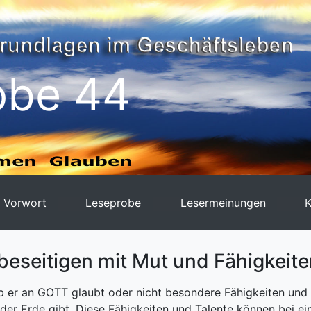
obe 44
Vorwort
Leseprobe
Lesermeinungen
K
beseitigen mit Mut und Fähigkeite
b er an GOTT glaubt oder nicht besondere Fähigkeiten und T
 der Erde gibt. Diese Fähigkeiten und Talente können bei e