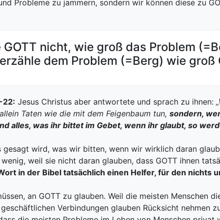
 und Probleme zu jammern, sondern wir können diese zu GO
 GOTT nicht, wie groß das Problem (=Be
erzähle dem Problem (=Berg) wie groß 
1-22:
Jesus Christus aber antwortete und sprach zu ihnen:
„
t allein Taten wie die mit dem Feigenbaum tun,
sondern, wen
nd alles, was ihr bittet im Gebet, wenn ihr glaubt, so wer
gesagt wird, was wir bitten, wenn wir wirklich daran gla
wenig, weil sie nicht daran glauben, dass GOTT ihnen tatsä
t in der Bibel tatsächlich einen Helfer, für den nichts u
 müssen, an GOTT zu glauben. Weil die meisten Menschen die
und geschäftlichen Verbindungen glauben Rücksicht nehmen 
e, dass die meisten Probleme im Leben von Menschen privat 