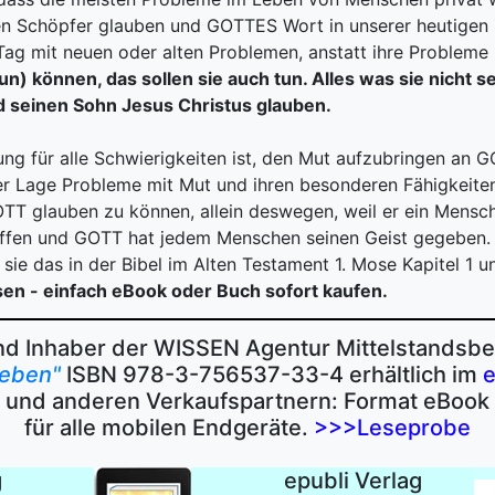
hren Schöpfer glauben und GOTTES Wort in unserer heutigen
 Tag mit neuen oder alten Problemen, anstatt ihre Probleme 
 (tun) können, das sollen sie auch tun. Alles was sie nicht
und seinen Sohn Jesus Christus glauben.
sung für alle Schwierigkeiten ist, den Mut aufzubringen an 
der Lage Probleme mit Mut und ihren besonderen Fähigkeite
 GOTT glauben zu können, allein deswegen, weil er ein Men
fen und GOTT hat jedem Menschen seinen Geist gegeben. 
e das in der Bibel im Alten Testament 1. Mose Kapitel 1 und
esen - einfach eBook oder Buch sofort kaufen.
d Inhaber der WISSEN Agentur Mittelstandsb
leben"
ISBN 978-3-756537-33-4 erhältlich im
e
) und anderen Verkaufspartnern: Format eBoo
für alle mobilen Endgeräte.
>>>Leseprobe
g
epubli Verlag